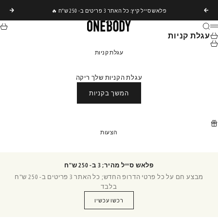
ילוג לתוכן
פלאש סייל קיץ: כל האתר 3 פריטים ב- 250 ש"ח 🔥
הקודם
הבא
ONEBODY
חיפוש
עגל
תפריט
עגלת קניות
עגלת קניות
עגלת הקניות שלך ריקה
המשך בקניות
הצעות
פלאש סייל מהיר; 3 ב- 250 ש"ח
מבצע חם על כל פרטי הדרופ החדש; כל האתר 3 פריטים ב- 250 ש"ח
בלבד
רכשו עכשיו